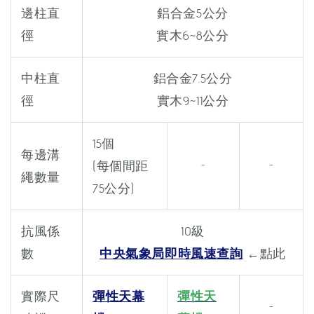
邊柱直
鋁合金5公分
徑
實木6~8公分
中柱直
鋁合金7.5公分
徑
實木9~11公分
15個
每邊溝
(每個間距
-
-
繩數量
75公分)
抗風係
​10級
數
中央氣象局即時風速查詢
←點此
實際尺
彈性天幕
彈性天
-