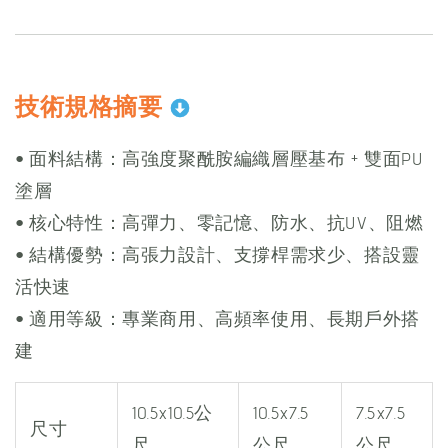
技術規格摘要
• 面料結構：高強度聚酰胺編織層壓基布 + 雙面PU
塗層
• 核心特性：高彈力、零記憶、防水、抗UV、阻燃
• 結構優勢：高張力設計、支撐桿需求少、搭設靈
活快速
• 適用等級：專業商用、高頻率使用、長期戶外搭
建
10.5x10.5公
10.5x7.5
7.5x7.5
尺寸
尺
公尺
公尺