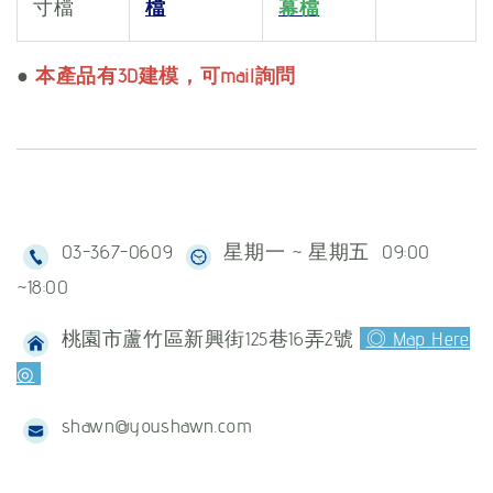
寸檔
檔
幕檔
●
本產品有3D建模，可mail詢問
03-367-0609
星期一 ~ 星期五 09:00
~18:00
桃園市蘆竹區新興街125巷16弄2號
◎ Map Here
◎
shawn@youshawn.com