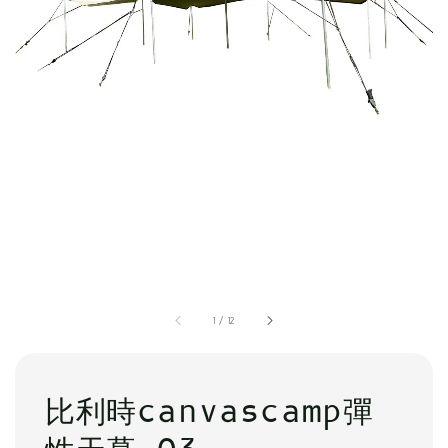
1
/
12
比利時canvascamp彈