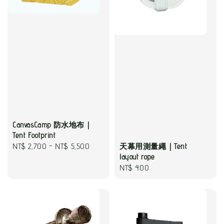
CanvasCamp 防水地布｜
Tent Footprint
Regular
NT$ 2,700
-
NT$ 5,500
天幕用測量繩｜Tent
layout rope
price
Regular
NT$ 400
price