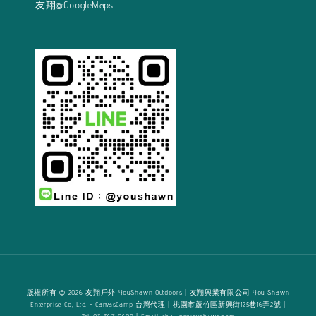
友翔@GoogleMaps
版權所有 © 2026 友翔戶外 YouShawn Outdoors | 友翔興業有限公司 You Shawn
Enterprise Co., Ltd. - CanvasCamp 台灣代理 | 桃園市蘆竹區新興街125巷16弄2號 |