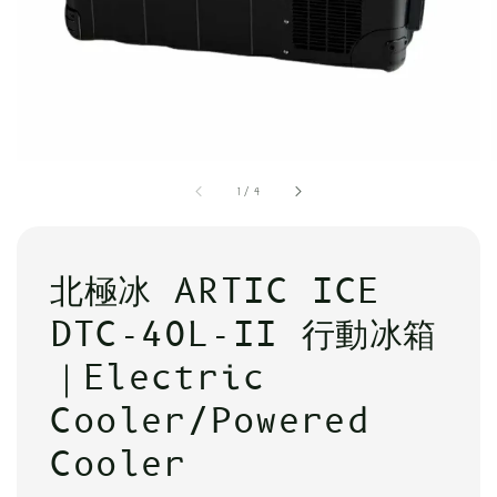
1
/
4
北極冰 ARTIC ICE
DTC-40L-II 行動冰箱
｜Electric
Cooler/Powered
Cooler