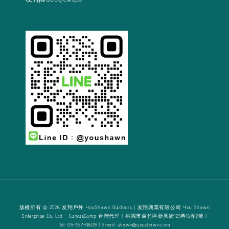
版權所有 © 2026 友翔戶外 YouShawn Outdoors | 友翔興業有限公司 You Shawn
Enterprise Co., Ltd. - CanvasCamp 台灣代理 | 桃園市蘆竹區新興街125巷16弄2號 |
Tel: 03-367-0609 | Email: shawn@youshawn.com