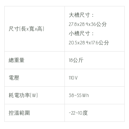
大槽尺寸：
27.8x28.4x36公分
尺寸(長x寬x高)
小槽尺寸：
20.5x28.4x17.6公分
總重量
18公斤
電壓
110V
耗電功率(W)
38~55Wh
控溫範圍
-22~10度