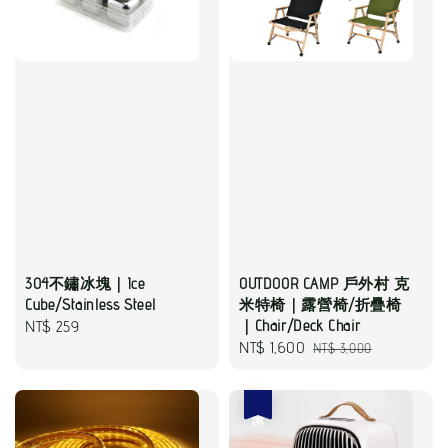
304不鏽冰塊｜Ice
OUTDOOR CAMP 戶外村 克
Cube/Stainless Steel
米特椅｜露營椅/折疊椅
Regular
NT$ 259
｜Chair/Deck Chair
Sale
NT$ 1,600
Regular
NT$ 3,000
price
price
price
優惠