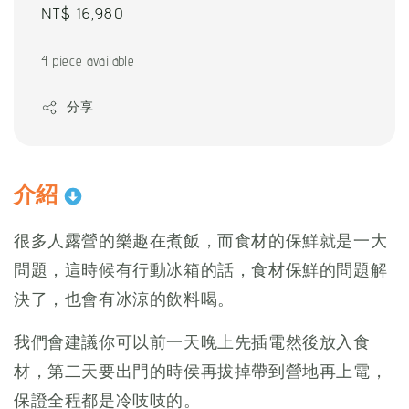
Regular
NT$ 16,980
price
4 piece available
分享
介紹
很多人露營的樂趣在煮飯，而食材的保鮮就是一大
問題，這時候有行動冰箱的話，食材保鮮的問題解
決了，也會有冰涼的飲料喝。
我們會建議你可以前一天晚上先插電然後放入食
材，第二天要出門的時侯再拔掉帶到營地再上電，
保證全程都是冷吱吱的。