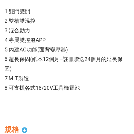
1.雙門雙開
2.雙槽雙溫控
3.混合動力
4.專屬雙控溫APP
5.內建AC功能(面背變壓器)
6.超長保固(紙本12個月+註冊贈送24個月的延長保
固)
7.MIT製造
8.可支援各式18/20V工具機電池
規格