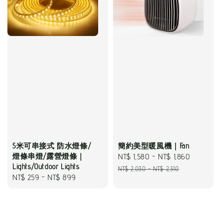
5米可串接式 防水燈條/
簡約美型暖風機｜Fan
燈條串燈/露營燈條｜
Sale
NT$ 1,580
-
NT$ 1,860
Regular
Lights/Outdoor Lights
price
price
NT$ 2,030
-
NT$ 2,310
Regular
NT$ 259
-
NT$ 899
price