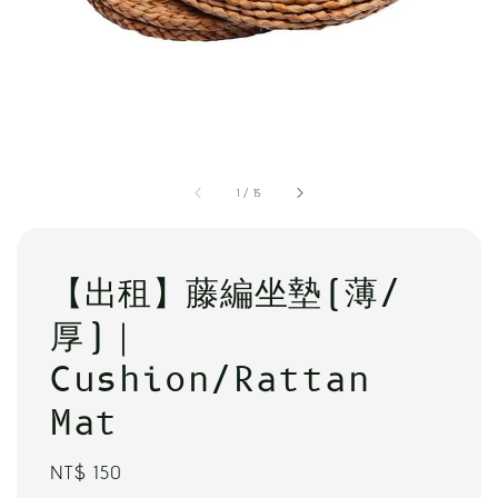
1
/
15
【出租】藤編坐墊(薄/
厚)｜
Cushion/Rattan
Mat
Regular
NT$ 150