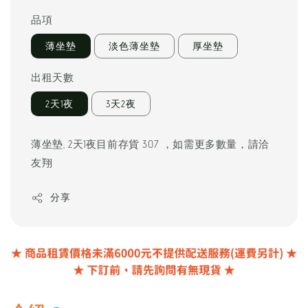
price
品項
薄坐墊
淡色薄坐墊
厚坐墊
出租天數
2天1夜
3天2夜
薄坐墊, 2天1夜目前存貨 307 ，如需更多數量，請洽
友翔
分享