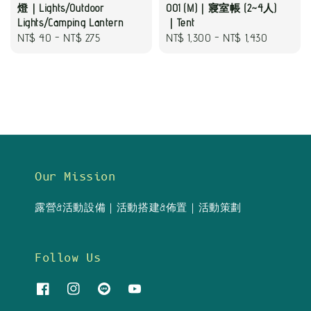
燈｜Lights/Outdoor
001 (M)｜寢室帳 (2~4人)
Lights/Camping Lantern
｜Tent
Regular
NT$ 40
-
NT$ 275
Regular
NT$ 1,300
-
NT$ 1,430
price
price
Our Mission
露營&活動設備｜活動搭建&佈置｜活動策劃
Follow Us