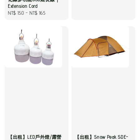
price
Extension Cord
Regular
NT$ 150
-
NT$ 165
price
【出租】LED戶外燈/露營
【出租】Snow Peak SDE-