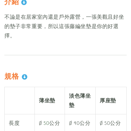
介紹
不論是在居家室內還是戶外露營，一張美觀且好坐
的墊子非常重要，所以這張藤編坐墊是你的好選
擇。
規格
淡色薄坐
薄坐墊
厚座墊
墊
長度
Ø
50
公分
Ø 40公分
Ø 50公分