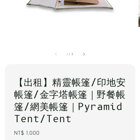
1
/
11
【出租】精靈帳篷/印地安
帳篷/金字塔帳篷｜野餐帳
篷/網美帳篷｜Pyramid
Tent/Tent
Regular
NT$ 1,000