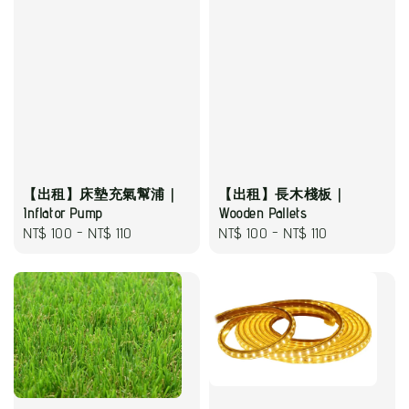
【出租】床墊充氣幫浦｜
【出租】長木棧板｜
Inflator Pump
Wooden Pallets
Regular
NT$ 100
-
NT$ 110
Regular
NT$ 100
-
NT$ 110
price
price