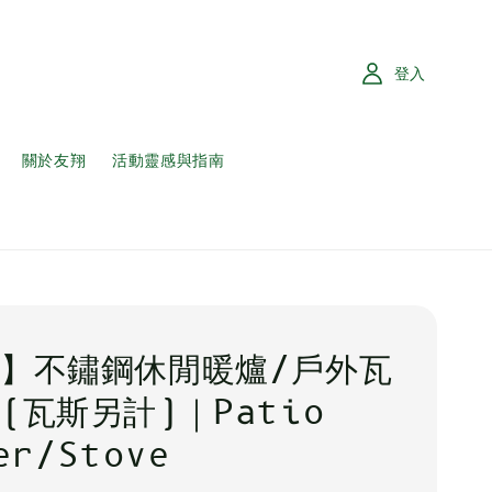
登入
關於友翔
活動靈感與指南
】不鏽鋼休閒暖爐/戶外瓦
(瓦斯另計)｜Patio
er/Stove