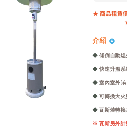
介紹
◆
傾倒
自動熄
◆
快速升溫系
◆
室內室外(
◆
可轉換大火
◆
瓦斯燒轉換
※ 瓦斯另外計