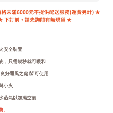
火安全裝置
統，只需幾秒就可暖和
有良好通風之處)皆可使用
與小火
水蒸氣以加濕空氣
費。