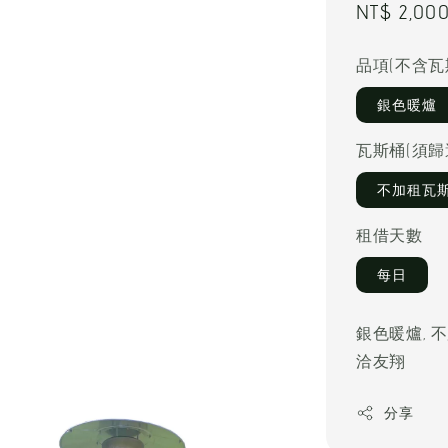
Regular
NT$ 2,00
price
品項(不含瓦
銀色暖爐
瓦斯桶(須歸
不加租瓦
租借天數
每日
銀色暖爐, 
洽友翔
分享