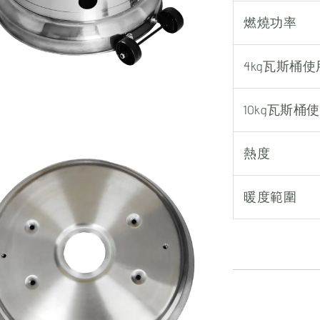
燃燒功率
4kg瓦斯桶
10kg瓦斯桶
熱度
暖度範圍