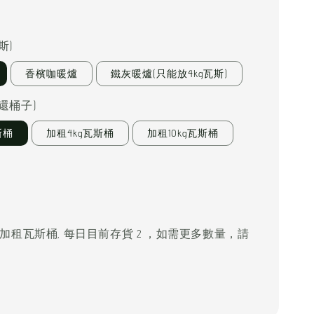
0
斯)
香檳咖暖爐
鐵灰暖爐(只能放4kg瓦斯)
還桶子)
斯桶
加租4kg瓦斯桶
加租10kg瓦斯桶
不加租瓦斯桶, 每日目前存貨 2 ，如需更多數量，請