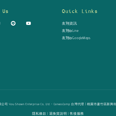
 Us
Quick Links
友翔資訊
友翔@Line
友翔@GoogleMaps
u Shawn Enterprise Co., Ltd. - CanvasCamp 台灣代理 | 桃園市蘆竹區新興街125巷16弄
隱私條款
退換貨說明
售後服務
|
|