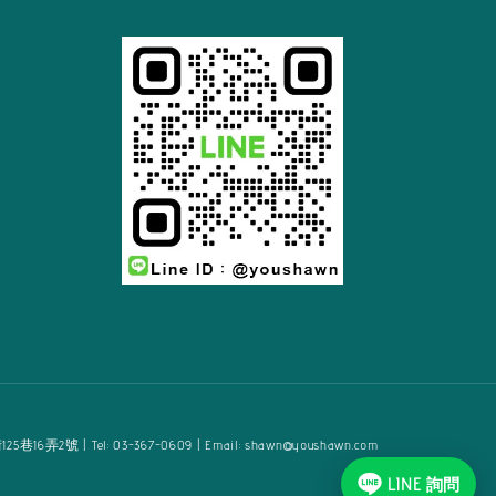
2號 | Tel: 03-367-0609 | Email: shawn@youshawn.com
LINE 詢問