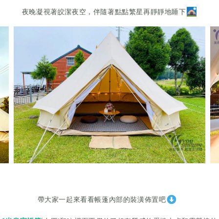
夜晚凝視著皎潔夜空，伴隨著點點繁星再靜靜地睡下
帶大家一起來看看帳蓬內部的裝潢佈置吧