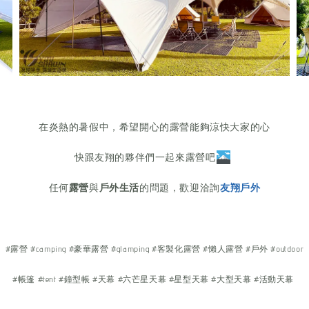
在炎熱的暑假中，希望開心的露營能夠涼快大家的心
快跟友翔的夥伴們一起來露營吧
任何
露營
與
戶外生活
的問題，歡迎洽詢
友翔戶外
#露營 #camping #豪華露營 #glamping #客製化露營 #懶人露營 #戶外 #outdoor
#帳篷 #tent #鐘型帳 #天幕 #六芒星天幕 #星型天幕 #大型天幕 #活動天幕