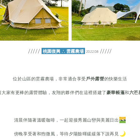
桃園復興 ∴ 雲霧農場
/////
/////
2022.08
位於山區的雲霧農場，非常適合享受
戶外露營
的快樂生活
讓大家有更棒的露營體驗，友翔的夥伴們在這裡搭建了
豪華帳蓬
和
六芒
清晨伴隨著溫暖咖啡，一起迎接秀麗山巒與美麗日出
傍晚享受著和煦微風，等待夕陽餘暉緩緩落下說再見