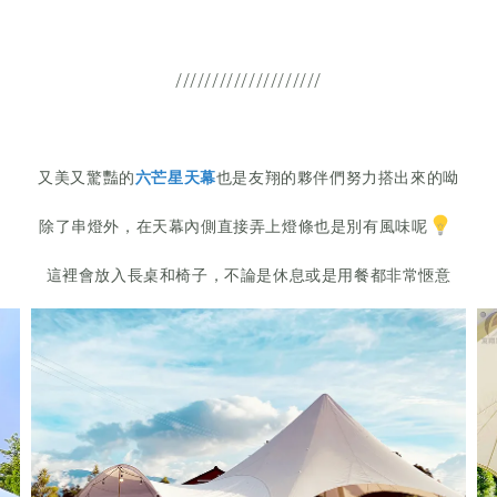
////////////////////
又美又驚豔的
六芒星天幕
也是友翔的夥伴們努力搭出來的呦
除了串燈外，在天幕內側直接弄上燈條也是別有風味呢
這裡會放入長桌和椅子，不論是休息或是用餐都非常愜意