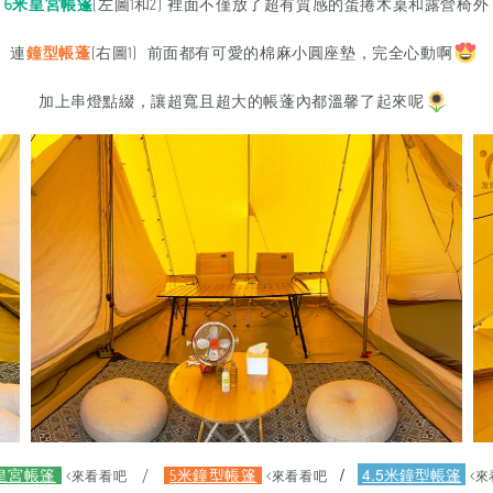
6米皇宮帳篷
(左圖1和2)
裡面不僅放了超有質感的蛋捲木桌和露營椅外
連
鐘型帳蓬
(右圖1) 前面都有可愛的棉麻小圓座墊，完全心動啊
加上串燈點綴，讓超寬且超大的帳蓬內都溫馨了起來呢
/
4.5米鐘型帳篷
皇宮帳篷
/
5米鐘型帳篷
<
來看看吧
<來看看吧
<