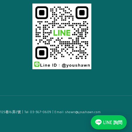
2號 | Tel: 03-367-0609 | Email: shawn@youshawn.com
LINE 詢問