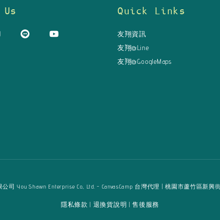
 Us
Quick Links
友翔資訊
友翔@Line
友翔@GoogleMaps
u Shawn Enterprise Co., Ltd. - CanvasCamp 台灣代理 | 桃園市蘆竹區新興街125巷16弄
隱私條款
退換貨說明
售後服務
|
|