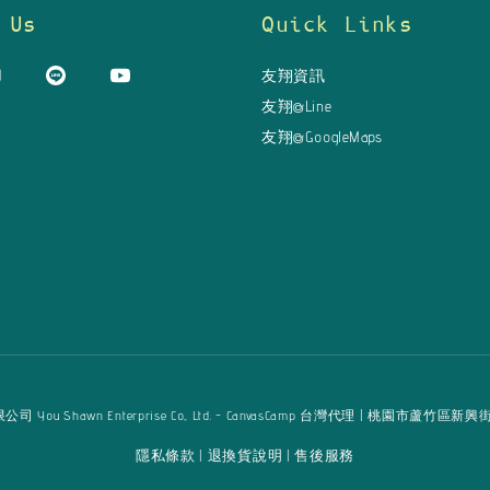
 Us
Quick Links
友翔資訊
友翔@Line
友翔@GoogleMaps
u Shawn Enterprise Co., Ltd. - CanvasCamp 台灣代理 | 桃園市蘆竹區新興街125巷16弄
隱私條款
退換貨說明
售後服務
|
|