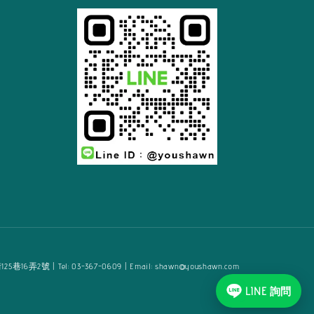
2號 | Tel: 03-367-0609 | Email: shawn@youshawn.com
LINE 詢問