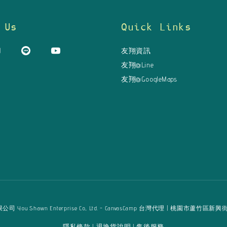
 Us
Quick Links
友翔資訊
友翔@Line
友翔@GoogleMaps
u Shawn Enterprise Co., Ltd. - CanvasCamp 台灣代理 | 桃園市蘆竹區新興街125巷16弄
隱私條款
退換貨說明
售後服務
|
|