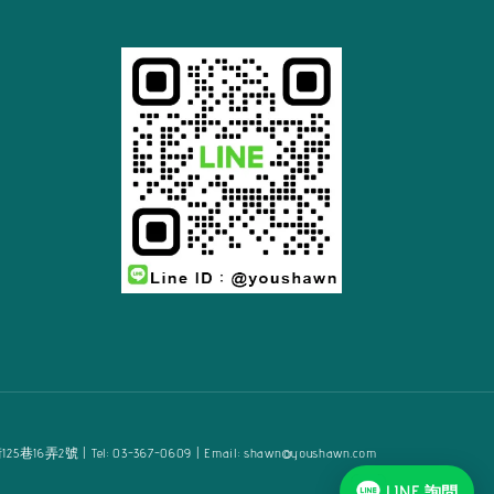
2號 | Tel: 03-367-0609 | Email: shawn@youshawn.com
LINE 詢問