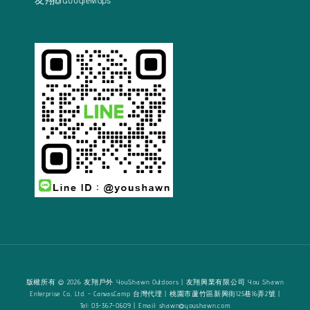
版權所有 © 2026 友翔戶外 YouShawn Outdoors | 友翔興業有限公司 You Shawn
Enterprise Co., Ltd. - CanvasCamp 台灣代理 | 桃園市蘆竹區新興街125巷16弄2號 |
Tel: 03-367-0609 | Email: shawn@youshawn.com