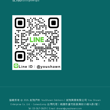
友翔@GoogleMaps
版權所有 © 2026 友翔戶外 YouShawn Outdoors | 友翔興業有限公司 You Shawn
Enterprise Co., Ltd. - CanvasCamp 台灣代理 | 桃園市蘆竹區新興街125巷16弄2號 |
Tel: 03-367-0609 | Email: shawn@youshawn.com