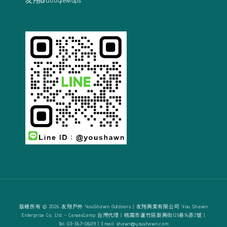
友翔@GoogleMaps
版權所有 © 2026 友翔戶外 YouShawn Outdoors | 友翔興業有限公司 You Shawn
Enterprise Co., Ltd. - CanvasCamp 台灣代理 | 桃園市蘆竹區新興街125巷16弄2號 |
Tel: 03-367-0609 | Email: shawn@youshawn.com