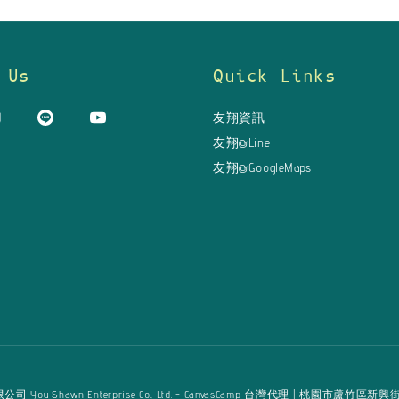
 Us
Quick Links
友翔資訊
友翔@Line
友翔@GoogleMaps
u Shawn Enterprise Co., Ltd. - CanvasCamp 台灣代理 | 桃園市蘆竹區新興街125巷16弄