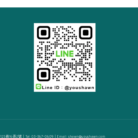
2號 | Tel: 03-367-0609 | Email: shawn@youshawn.com