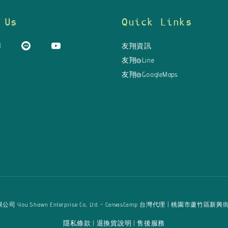
 Us
Quick Links
友翔資訊
友翔@Line
友翔@GoogleMaps
u Shawn Enterprise Co., Ltd. - CanvasCamp 台灣代理 | 桃園市蘆竹區新興街125巷16弄
隱私條款
退換貨說明
售後服務
|
|