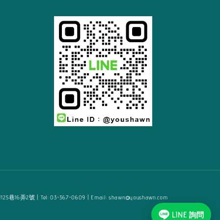
2號 | Tel: 03-367-0609 | Email: shawn@youshawn.com
LINE 詢問