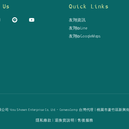
 Us
Quick Links
友翔資訊
友翔@Line
友翔@GoogleMaps
u Shawn Enterprise Co., Ltd. - CanvasCamp 台灣代理 | 桃園市蘆竹區新興街125巷16弄
隱私條款
退換貨說明
售後服務
|
|