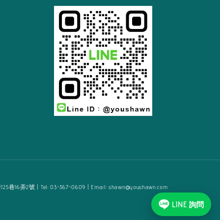
2號 | Tel: 03-367-0609 | Email: shawn@youshawn.com
LINE 詢問