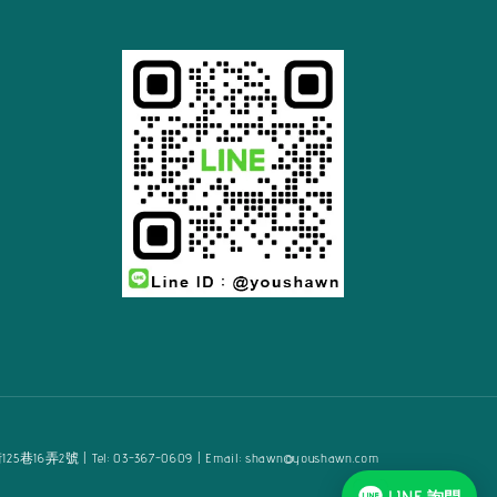
2號 | Tel: 03-367-0609 | Email: shawn@youshawn.com