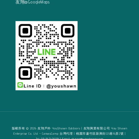
友翔@GoogleMaps
版權所有 © 2026 友翔戶外 YouShawn Outdoors | 友翔興業有限公司 You Shawn
Enterprise Co., Ltd. - CanvasCamp 台灣代理 | 桃園市蘆竹區新興街125巷16弄2號 |
Tel: 03-367-0609 | Email: shawn@youshawn.com