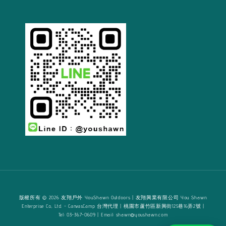
版權所有 © 2026 友翔戶外 YouShawn Outdoors | 友翔興業有限公司 You Shawn
Enterprise Co., Ltd. - CanvasCamp 台灣代理 | 桃園市蘆竹區新興街125巷16弄2號 |
Tel: 03-367-0609 | Email: shawn@youshawn.com