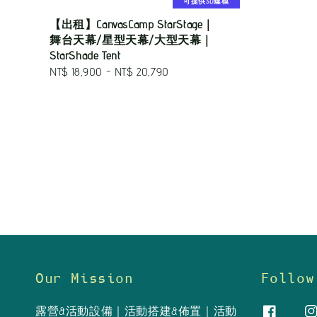
可提供3D建模
【出租】CanvasCamp StarStage｜
舞台天幕/星型天幕/大型天幕｜
StarShade Tent
Regular
NT$ 18,900
-
NT$ 20,790
price
Our Mission
Follow
露營&活動設備｜活動搭建&佈置｜活動