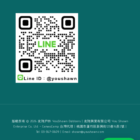
版權所有 © 2026 友翔戶外 YouShawn Outdoors | 友翔興業有限公司 You Shawn
Enterprise Co., Ltd. - CanvasCamp 台灣代理 | 桃園市蘆竹區新興街125巷16弄2號 |
Tel: 03-367-0609 | Email: shawn@youshawn.com