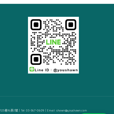
2號 | Tel: 03-367-0609 | Email: shawn@youshawn.com