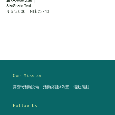
幕/六芒星天幕｜
price
StarShade Tent
Regular
NT$ 15,000
-
NT$ 25,740
price
Our Mission
露營&活動設備｜活動搭建&佈置｜活動策劃
Follow Us