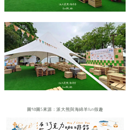
圖4&圖5來源：派大熊與海綿羊fun假趣