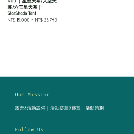
1700 ｜星型天幕/大型天
幕/六芒星天幕｜
StarShade Tent
Regular
NT$ 15,000
-
NT$ 25,740
price
Our Mission
露營&活動設備｜活動搭建&佈置｜活動策劃
Follow Us