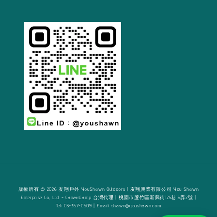
版權所有 © 2026 友翔戶外 YouShawn Outdoors | 友翔興業有限公司 You Shawn
Enterprise Co., Ltd. - CanvasCamp 台灣代理 | 桃園市蘆竹區新興街125巷16弄2號 |
Tel: 03-367-0609 | Email: shawn@youshawn.com