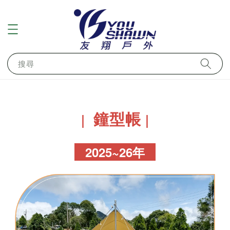
搜尋
鐘型帳
｜
｜
2025~26年