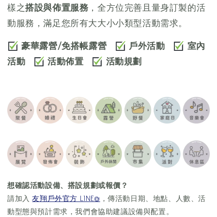
樣之
搭設與佈置服務
，全方位完善且量身訂製的活
動服務，滿足您所有大大小小類型活動需求。
豪華露營/免搭帳露營
戶外活動
室內
活動
活動佈置
活動規劃
想確認活動設備、搭設規劃或報價？
請加入
友翔戶外官方 LINE@
，傳活動日期、地點、人數、活
動型態與預計需求，我們會協助建議設備與配置。