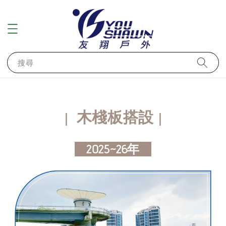
搜尋
木棧板搭設
｜
｜
2025~26年