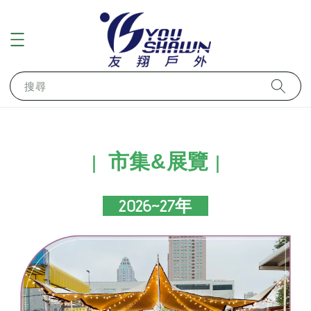
搜尋
市集&展覽
｜
｜
2026~27年