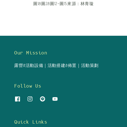
圖1&圖2&圖12~圖15來源：林青璇
Our Mission
露營&活動設備｜活動搭建&佈置｜活動策劃
Follow Us
Quick Links