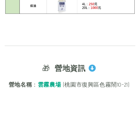
🎁
營地資訊
營地名稱
：
雲霧農場
(桃園市復興區色霧鬧10-21)