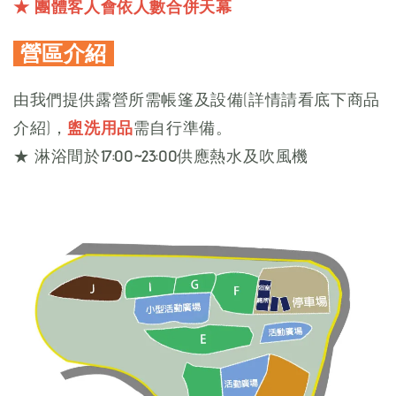
★ 團體客人會依人數合併天幕
營區介紹
由我們提供露營所需帳篷及設備(詳情請看底下商品
介紹)，
盥洗用品
需自行準備。
★
淋浴間於
17:00~23:00
供應熱水及吹風機