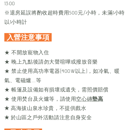
13:00
※退房延誤將酌收超時費用500元/小時，未滿1小時
以1小時計
入營注意事項
★ 不開放寵物入住
★ 晚上九點後請勿大聲喧嘩或撥放音樂
★ 禁止使用高功率電器(400W以上)，如冷氣、暖
氣、電磁爐......等
★ 帳篷及設備如有損壞或遺失，需照價賠償
★
使用焚台及火爐等，請使用
空心磚
墊高
★
高海拔山泉水珍貴，不提供戲水
★
於山區之戶外活動請注意自身安全