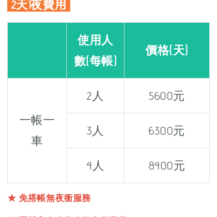
2天1夜費用
使用人
價格(天)
數(每帳)
2人
5600元
一帳一
3人
6300元
車
4人
8400元
★ 免搭帳無夜衝服務