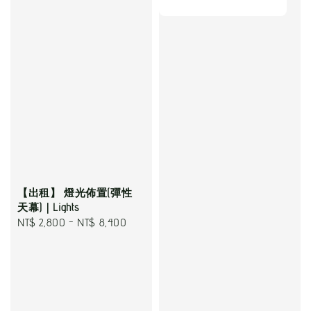
【出租】 燈光佈置(彈性
天幕)｜Lights
Regular
NT$ 2,800
-
NT$ 8,400
price