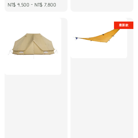
Regular
NT$ 4,500
-
NT$ 7,800
price
最新款