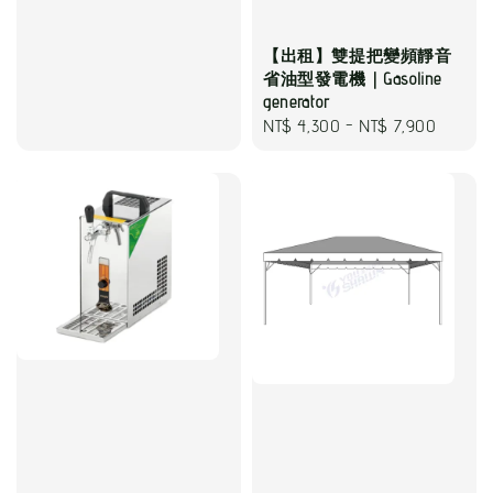
【出租】雙提把變頻靜音
省油型發電機｜Gasoline
generator
Regular
NT$ 4,300
-
NT$ 7,900
price