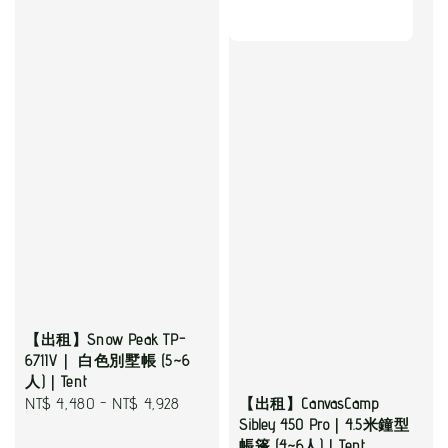
【出租】Snow Peak TP-
671IV｜ 白色別墅帳 (5~6
人)｜Tent
Regular
NT$ 4,480
-
NT$ 4,928
【出租】CanvasCamp
Sibley 450 Pro｜4.5米鐘型
price
帳篷 (4~6人)｜Tent