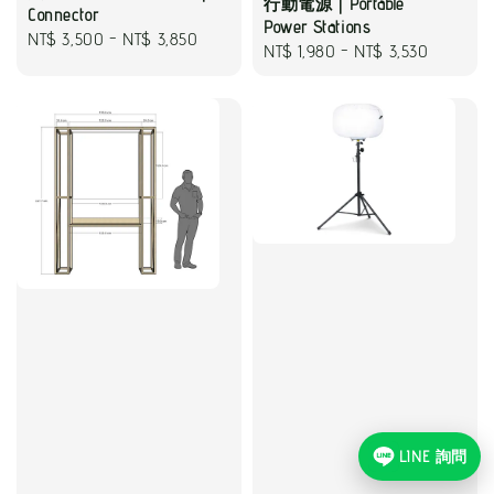
行動電源｜Portable
Connector
Power Stations
Regular
NT$ 3,500
-
NT$ 3,850
Regular
NT$ 1,980
-
NT$ 3,530
price
price
LINE 詢問