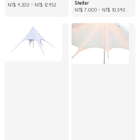
Shelter
Regular
NT$ 4,200
-
NT$ 12,452
Regular
NT$ 7,000
-
NT$ 10,340
price
price