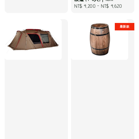
Regular
NT$ 4,200
-
NT$ 4,620
price
最新款