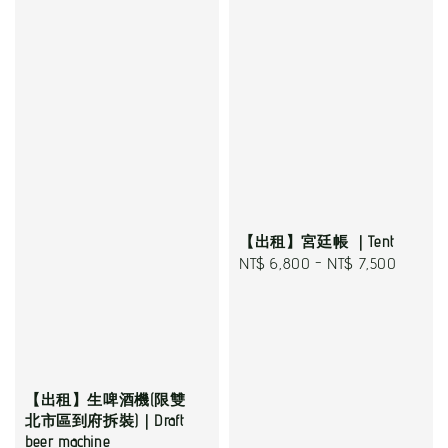
【出租】宮廷帳 ｜Tent
Regular
NT$ 6,800
-
NT$ 7,500
price
【出租】生啤酒機(限雙
北市區到府拆裝)｜Draft
beer machine