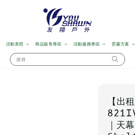
活動美照
商品販售專區
活動服務專區
雲霧方案
搜尋
【出租】
821
｜天幕