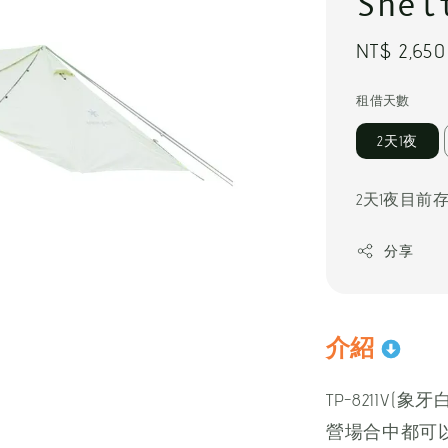
Shel
Regular
NT$ 2,650
price
租借天數
2天1夜
2天1夜目前
分享
介紹
TP-821IV(
營場合中都可