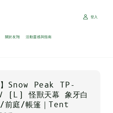
登入
關於友翔
活動靈感與指南
Snow Peak TP-
IV (L) 怪獸天幕 象牙白
/前庭/帳篷｜Tent