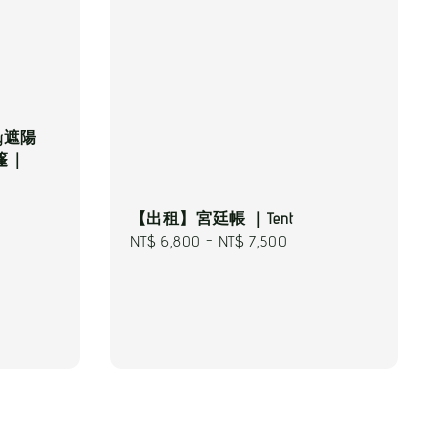
ey遮陽
篷｜
【出租】宮廷帳 ｜Tent
Regular
NT$ 6,800
-
NT$ 7,500
price