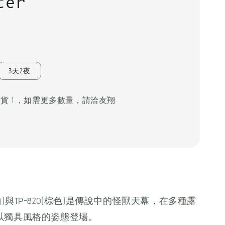
ter
3天2夜
存貨 1 ，如需更多數量，請洽友翔
象牙白)與TP-820(棕色)是傳說中的怪獸天幕，在多種露
以獨具風格的姿態登場。