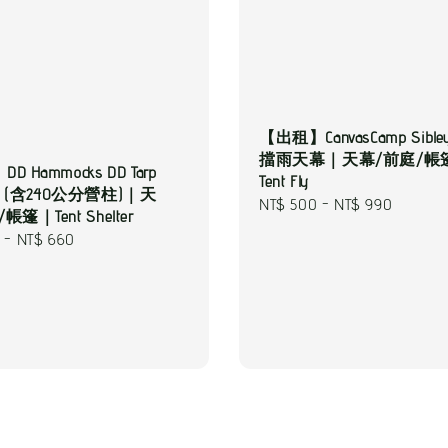
【出租】CanvasCamp Sibl
擋雨天幕｜天幕/前庭/帳
 Hammocks DD Tarp
Tent Fly
幕 (含240公分營柱)｜天
Regular
NT$ 500
-
NT$ 990
篷｜Tent Shelter
price
-
NT$ 660