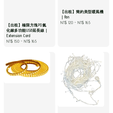
【出租】簡約美型暖風機
｜Fan
Regular
NT$ 120
-
NT$ 165
【出租】極限方塊PD氮
price
化鎵多功能USB延長線｜
Extension Cord
Regular
NT$ 150
-
NT$ 165
price