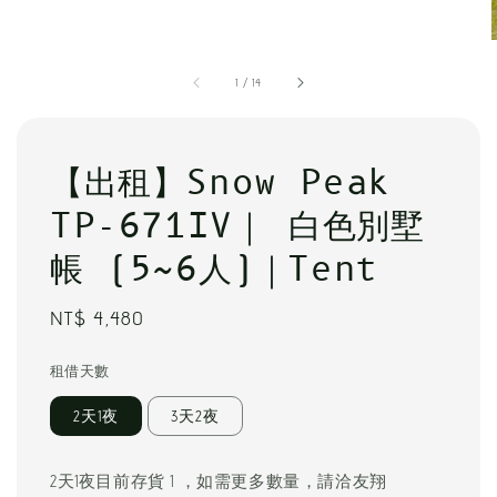
1
/
14
【出租】Snow Peak
TP-671IV｜ 白色別墅
帳 (5~6人)｜Tent
Regular
NT$ 4,480
price
租借天數
2天1夜
3天2夜
2天1夜目前存貨 1 ，如需更多數量，請洽友翔