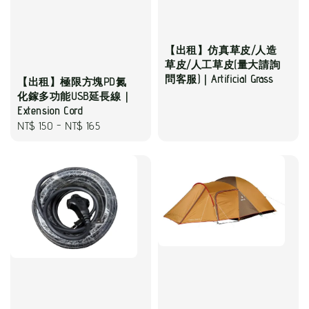
【出租】仿真草皮/人造
草皮/人工草皮(量大請詢
問客服)｜Artificial Grass
【出租】極限方塊PD氮
化鎵多功能USB延長線｜
Extension Cord
Regular
NT$ 150
-
NT$ 165
price