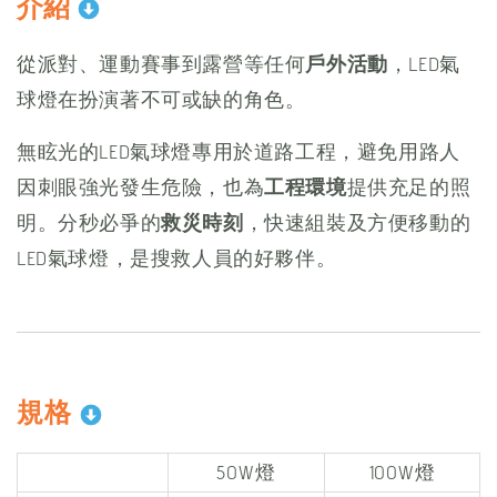
介紹
從派對、運動賽事到露營等任何
戶外活動
，LED氣
球燈在扮演著不可或缺的角色。
無眩光的LED氣球燈專用於道路工程，避免用路人
因刺眼強光發生危險，也為
工程環境
提供充足的照
明。分秒必爭的
救災時刻
，快速組裝及方便移動的
LED氣球燈，是搜救人員的好夥伴。
規格
50W燈
100W燈