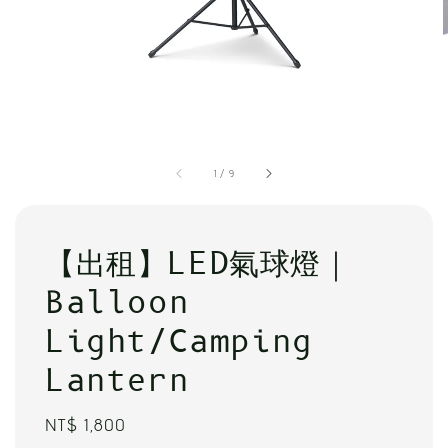
1
/
9
【出租】LED氣球燈｜
Balloon
Light/Camping
Lantern
Regular
NT$ 1,800