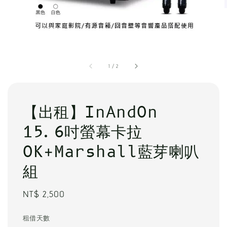
1
/
2
【出租】InAndOn
15.6吋螢幕卡拉
OK+Marshall藍芽喇叭
組
Regular
NT$ 2,500
price
租借天數