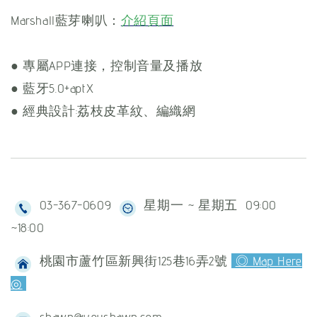
Marshall藍芽喇叭：
介紹頁面
● 專屬APP連接，控制音量及播放
● 藍牙5.0+aptX
● 經典設計:荔枝皮革紋、編織網
03-367-0609
星期一 ~ 星期五 09:00
~18:00
桃園市蘆竹區新興街125巷16弄2號
◎ Map Here
◎
shawn@youshawn.com