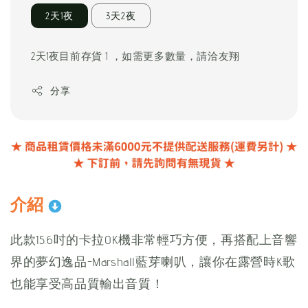
2天1夜
3天2夜
2天1夜目前存貨 1 ，如需更多數量，請洽友翔
分享
介紹
此款15.6吋的卡拉OK機非常輕巧方便，再搭配上音響
界的夢幻逸品-Marshall藍芽喇叭，讓你在露營時K歌
也能享受高品質輸出音質！