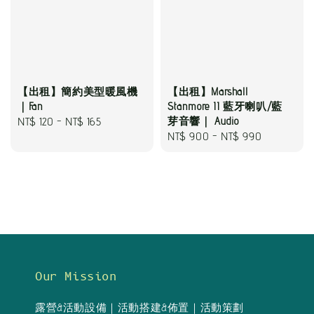
【出租】簡約美型暖風機
【出租】Marshall
｜Fan
Stanmore II 藍牙喇叭/藍
Regular
NT$ 120
-
NT$ 165
芽音響｜ Audio
Regular
NT$ 900
-
NT$ 990
price
price
Our Mission
露營&活動設備｜活動搭建&佈置｜活動策劃