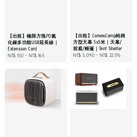
【出租】CanvasCamp純棉
【出租】極限方塊PD氮
方型天幕 5x5米｜天幕/
化鎵多功能USB延長線｜
前庭/帳篷｜Tent Shelter
Extension Cord
Regular
NT$ 5,040
-
NT$ 22,176
Regular
NT$ 150
-
NT$ 165
price
price