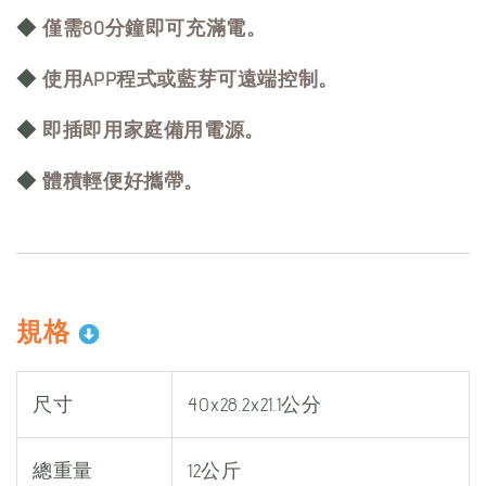
◆
僅需80分鐘即可充滿電。
◆
使用APP程式或藍芽可遠端控制。
◆
即插即用家庭備用電源。
◆
體積輕便好攜帶。
規格
尺寸
40x28.2x21.1公分
總重量
12公斤