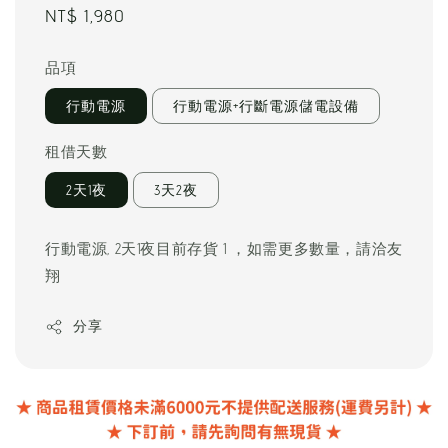
Regular
NT$ 1,980
price
品項
行動電源
行動電源+行斷電源儲電設備
租借天數
2天1夜
3天2夜
行動電源, 2天1夜目前存貨 1 ，如需更多數量，請洽友
翔
分享