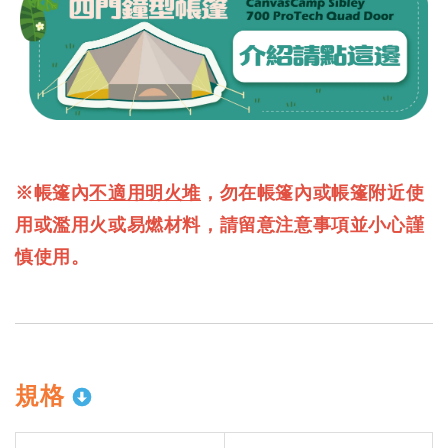
※帳篷內
不適用明火堆
，勿在帳篷內或帳篷附近使
用或濫用火或易燃材料，請留意注意事項並小心謹
慎使用。
規格