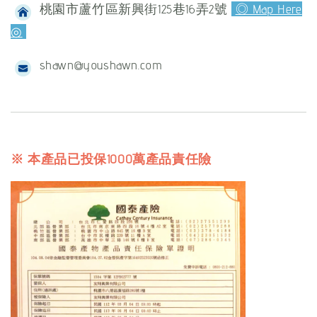
桃園市蘆竹區新興街125巷16弄2號
◎ Map Here
◎
shawn@youshawn.com
※ 本產品已投保1000萬產品責任險