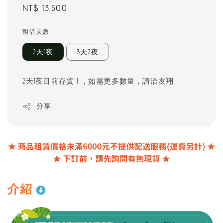
Regular
NT$ 13,500
price
租借天數
2天1夜
3天2夜
2天1夜目前存貨 1 ，如需更多數量，請洽友翔
分享
介紹