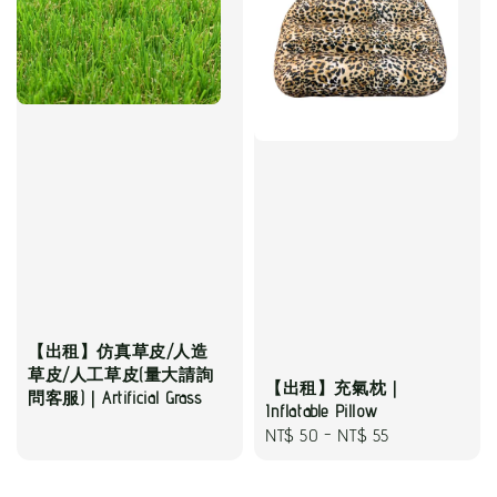
【出租】仿真草皮/人造
草皮/人工草皮(量大請詢
【出租】充氣枕｜
問客服)｜Artificial Grass
Inflatable Pillow
Regular
NT$ 50
-
NT$ 55
price