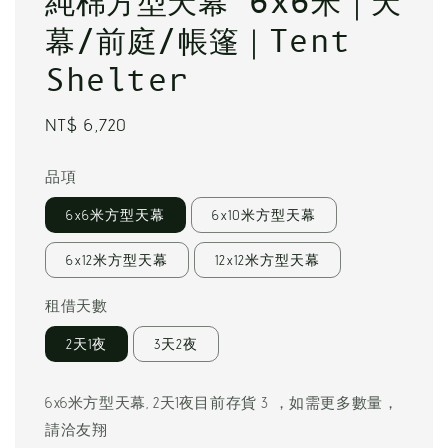
純棉方型天幕 6x6米｜天
幕/前庭/帳篷｜Tent
Shelter
Regular
NT$ 6,720
price
品項
6x6米方型天幕
6x10米方型天幕
6x12米方型天幕
12x12米方型天幕
租借天數
2天1夜
3天2夜
6x6米方型天幕, 2天1夜目前存貨 3 ，如需更多數量，
請洽友翔