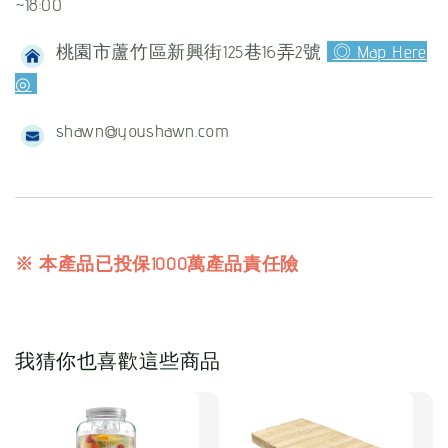
~18:00
桃園市蘆竹區新興街125巷16弄2號
◎ Map Here
◎
shawn@youshawn.com
※ 本產品已投保1000萬產品責任險
我猜你也喜歡這些商品