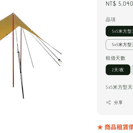
Regular
NT$ 5,04
price
品項
5x5米方
5x5米方型
租借天數
2天1夜
5x5米方型
分享