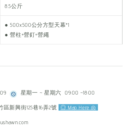
8.5公斤
● 500x500公分方型天幕*1
● 營柱+營釘+營繩
609
星期一 ~ 星期六 09:00 ~18:00
區新興街125巷16弄2號
◎ Map Here ◎
ushawn.com