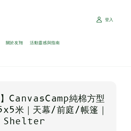
登入
關於友翔
活動靈感與指南
】CanvasCamp純棉方型
5x5米｜天幕/前庭/帳篷｜
 Shelter