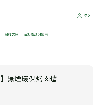
登入
關於友翔
活動靈感與指南
】無煙環保烤肉爐
0