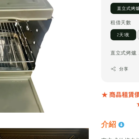
直立式烤
租借天數
2天1夜
直立式烤爐,
分享
介紹