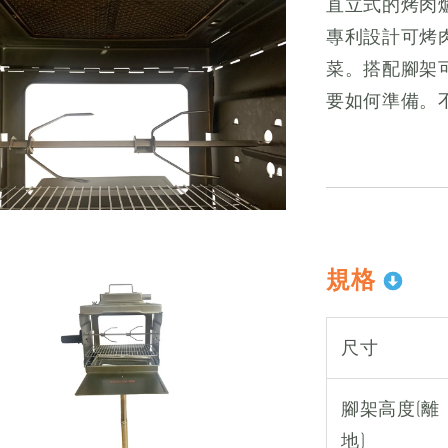
直立式的烤肉
專利設計可烤
菜。搭配腳架
要如何準備。
規格
尺寸
腳架高度(離
地)