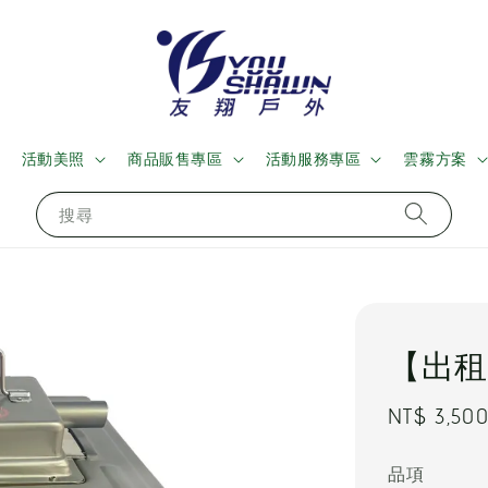
活動美照
商品販售專區
活動服務專區
雲霧方案
搜尋
【出租
Regular
NT$ 3,50
price
品項