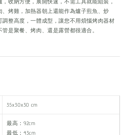
爐，收納方便，展開快速，不需工具就能組裝，
肉、烤雞，加熱器朝上還能作為爐子煎魚、炒
可調整高度，一體成型，讓您不用煩惱烤肉器材
不管是聚餐、烤肉、還是露營都很適合。
35x30x30 cm
最高：92cm
最低：43cm