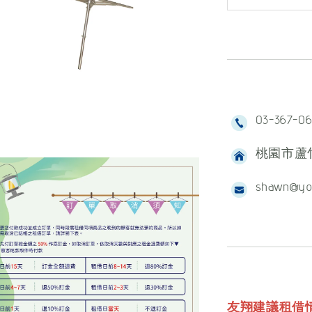
03-367-0
桃園市蘆竹
shawn@yo
友翔建議租借