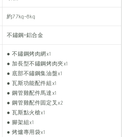
約7.7kg~8kg
不鏽鋼+鋁合金
● 不鏽鋼烤肉網x1
● 加長型不鏽鋼烤肉夾x1
● 底部不鏽鋼集油盤x1
● 瓦斯功能配件組x1
● 鋼管雞配件馬達x1
● 鋼管雞配件固定叉x2
● 瓦斯點火槍x1
● 腳架組x1
● 烤爐專用袋x1