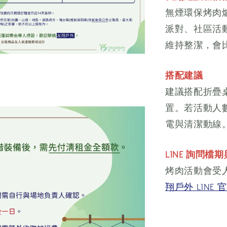
無煙環保烤肉
派對、社區活
維持整潔，會
搭配建議
建議搭配折疊
置。若活動人
電與清潔動線
LINE 詢問檔
烤肉活動會受
翔戶外 LINE