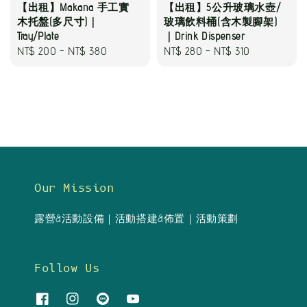
【出租】Makana 手工實
【出租】5公升玻璃水壺/
木托盤(多尺寸)｜
玻璃飲料桶(含木製腳架)
Tray/Plate
｜Drink Dispenser
Regular
NT$ 200
-
NT$ 380
Regular
NT$ 280
-
NT$ 310
price
price
Our Mission
露營&活動設備｜活動搭建&佈置｜活動策劃
Follow Us