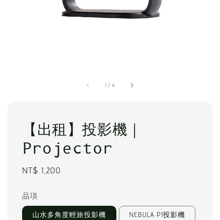
1
/
6
【出租】投影機｜
Projector
Regular
NT$ 1,200
price
品項
山水多角度輕旅投影機
NEBULA P1投影機