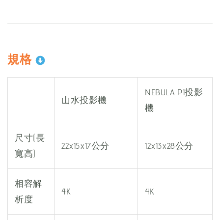
規格
NEBULA P1投影
山水投影機
機
尺寸(長
22x15x17公分
12x13x28公分
寬高)
相容解
4K
4K
析度