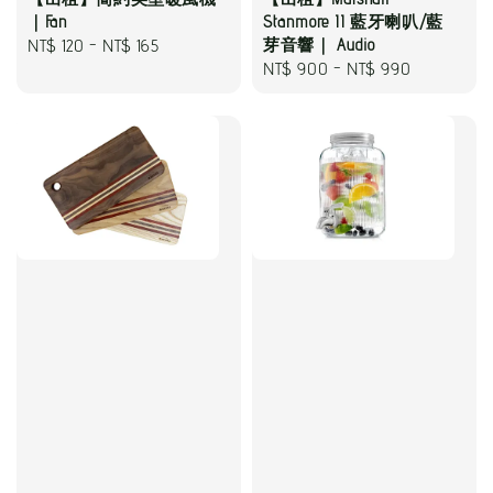
｜Fan
Stanmore II 藍牙喇叭/藍
Regular
NT$ 120
-
NT$ 165
芽音響｜ Audio
Regular
NT$ 900
-
NT$ 990
price
price