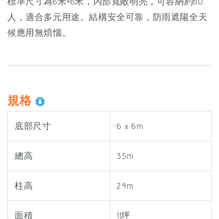
標準尺寸為6米×6米，內部寬敞明亮，可容納約60
人，適合多元用途。結構安全可靠，防雨遮陽全天
候應用無煩惱。
規格
底部尺寸
6 x 6m
總高
3.5m
柱高
2.4m
面積
11坪