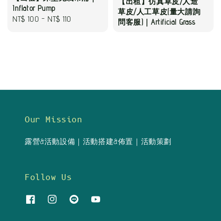
【出租】仿真草皮/人造
Inflator Pump
草皮/人工草皮(量大請詢
Regular
NT$ 100
-
NT$ 110
問客服)｜Artificial Grass
price
Our Mission
露營&活動設備｜活動搭建&佈置｜活動策劃
Follow Us