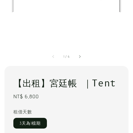
1
/
6
【出租】宮廷帳 ｜Tent
Regular
NT$ 6,800
price
租借天數
3天為1檔期