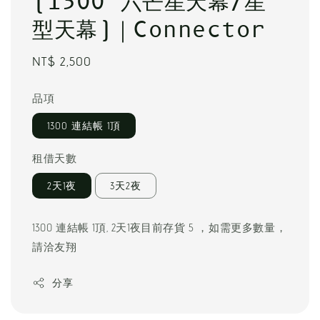
(1300 六芒星天幕/星
型天幕)｜Connector
Regular
NT$ 2,500
price
品項
1300 連結帳 1頂
租借天數
2天1夜
3天2夜
1300 連結帳 1頂, 2天1夜目前存貨 5 ，如需更多數量，
請洽友翔
分享