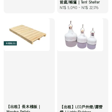
前庭/帳篷｜Tent Shelter
Regular
NT$ 5,040
-
NT$ 22,176
price
【出租】長木棧板｜
【出租】LED戶外燈/露營
Wooden Pallets