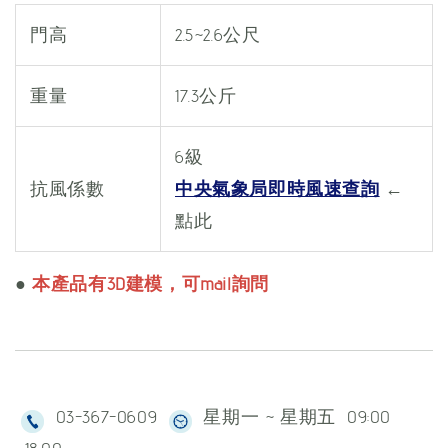
門高
2.5~2.6公尺
重量
17.3公斤
6級
抗風係數
中央氣象局即時風速查詢
←
點此
●
本產品有3D建模，可mail詢問
03-367-0609
星期一 ~ 星期五 09:00