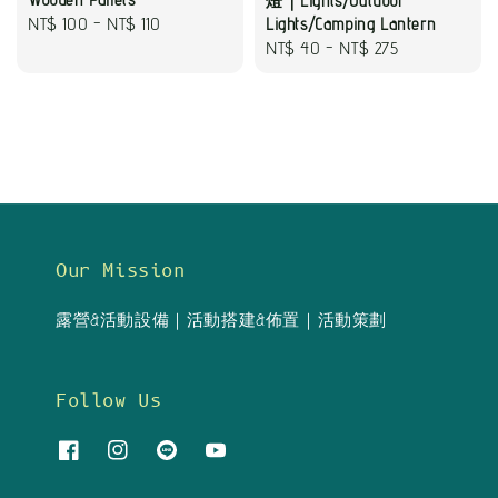
燈｜Lights/Outdoor
Regular
NT$ 100
-
NT$ 110
Lights/Camping Lantern
Regular
NT$ 40
-
NT$ 275
price
price
Our Mission
露營&活動設備｜活動搭建&佈置｜活動策劃
Follow Us