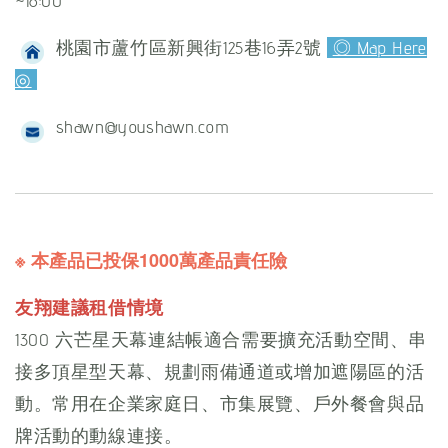
~18:00
桃園市蘆竹區新興街125巷16弄2號
◎ Map Here
◎
shawn@youshawn.com
※ 本產品已投保1000萬產品責任險
友翔建議租借情境
1300 六芒星天幕連結帳適合需要擴充活動空間、串
接多頂星型天幕、規劃雨備通道或增加遮陽區的活
動。常用在企業家庭日、市集展覽、戶外餐會與品
牌活動的動線連接。