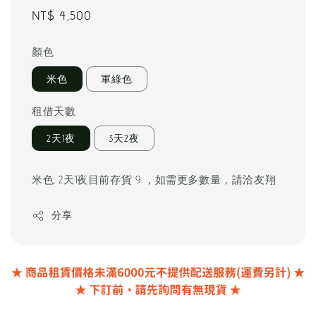
Regular
NT$ 4,500
price
顏色
米色
軍綠色
租借天數
2天1夜
3天2夜
米色, 2天1夜目前存貨 9 ，如需更多數量，請洽友翔
分享