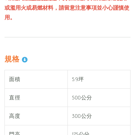
或濫用火或易燃材料，請留意注意事項並小心謹慎使
用。
規格
面積
5.9坪
直徑
500公分
高度
300公分
門高
175公分