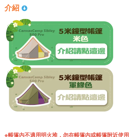
介紹
※帳篷內
不適用明火堆
，勿在帳篷內或帳篷附近使用