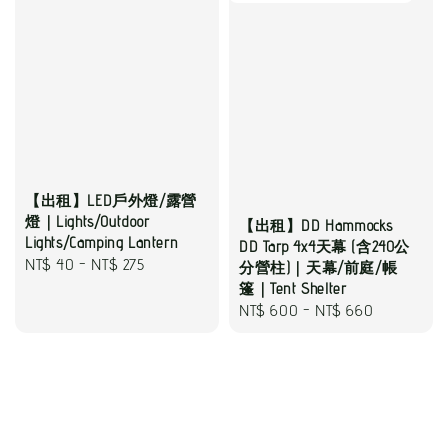
【出租】LED戶外燈/露營
燈｜Lights/Outdoor
【出租】DD Hammocks
Lights/Camping Lantern
DD Tarp 4x4天幕 (含240公
Regular
NT$ 40
-
NT$ 275
分營柱)｜天幕/前庭/帳
price
篷｜Tent Shelter
Regular
NT$ 600
-
NT$ 660
price