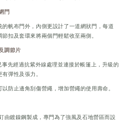
網門
統的帆布門外，內側更設計了一道網狀門，每道
調節扣及套環來將兩個門輕鬆收至兩側。
及調節片
繩已事先經過抗紫外線處理並連接於帳篷上，升級的
更有彈性及張力。
可以防止邊角刮傷營繩，增加營繩的使用壽命。
分營釘由鍍鎳鋼製成，專門為了強風及石地營區而設