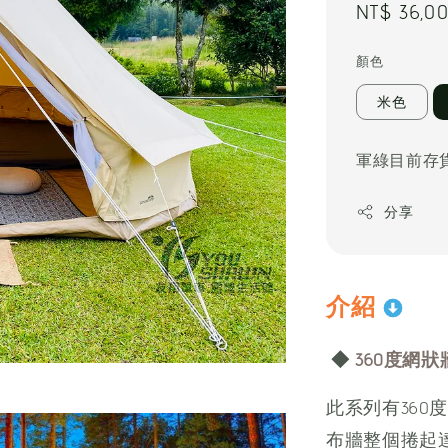
Regular
NT$ 36,0
price
顏色
米色
軍綠目前存貨
分享
介紹
◆
360度網狀
此系列有36
布牆整個捲起