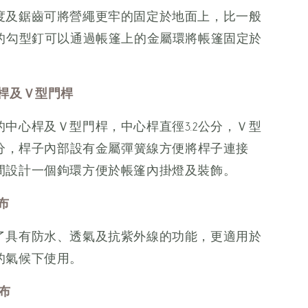
度及鋸齒可將營繩更牢的固定於地面上，比一般
％的勾型釘可以通過帳篷上的金屬環將帳篷固定於
桿及Ｖ型門桿
中心桿及Ｖ型門桿，中心桿直徑3.2公分，Ｖ型
公分，桿子內部設有金屬彈簧線方便將桿子連接
間設計一個鉤環方便於帳篷內掛燈及裝飾。
布
了具有防水、透氣及抗紫外線的功能，更適用於
的氣候下使用。
帆布