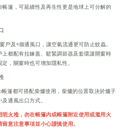
布帳篷，可延續性及再生性更是地球上可分解的
。
口
個窗戶及4個通風口，讓空氣流通更可防止蚊蟲。
戶上都配有拉鍊蓋、鬆緊調節器及套環讓開窗時
固定，關窗時也可增加隱私性。
性
sCamp帳篷都可搭配柴爐使用，柴爐的位置取決於爐子
小及通風出口方式。
用明火堆
，勿在帳篷內或帳篷附近使用或濫用火
請留意注意事項並小心謹慎使用。