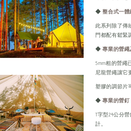
◆
整合式一體
此系列除了傳
門都配有鬆緊
◆
專業的營繩
5mm粗的營
尼龍營繩讓它
塑膠的調節片
◆
專業的營釘
T字型24公
計。