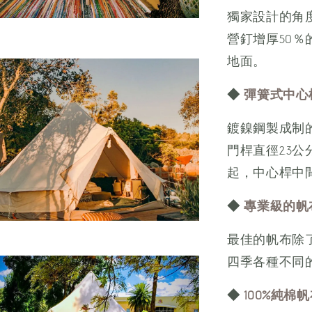
獨家設計的角
營釘增厚50
地面。
◆
彈簧式中心
鍍鎳鋼製成制的
門桿直徑2.3
起，中心桿中
◆
專業級的帆
最佳的帆布除
四季各種不同
◆
100%純棉