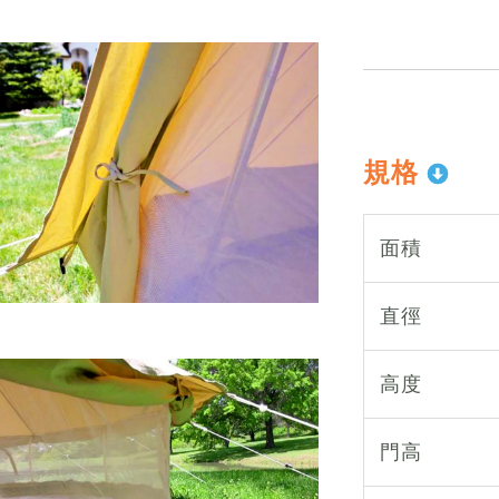
規格
面積
直徑
高度
門高