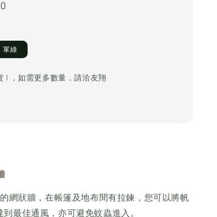
00
軍綠
 1 ，如需更多數量，請洽友翔
牆
0度的網狀牆，在帳篷及地布間有拉鍊，您可以將帆
達到最佳通風，亦可避免蚊蟲進入。