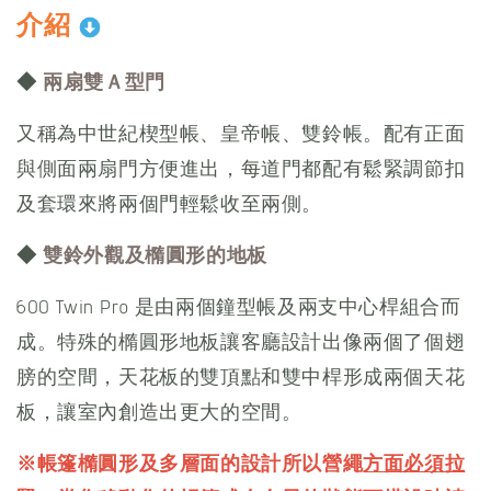
介紹
◆
兩扇雙Ａ型門
又稱為中世紀楔型帳、皇帝帳、雙鈴帳。配有正面
與側面兩扇門方便進出，每道門都配有鬆緊調節扣
及套環來將兩個門輕鬆收至兩側。
◆
雙鈴外觀及橢圓形的地板
600 Twin Pro 是由兩個鐘型帳及兩支中心桿組合而
成。特殊的橢圓形地板讓客廳設計出像兩個了個翅
膀的空間，天花板的雙頂點和雙中桿形成兩個天花
板，讓室內創造出更大的空間。
※帳篷橢圓形及多層面的設計所以營繩
方面必須拉