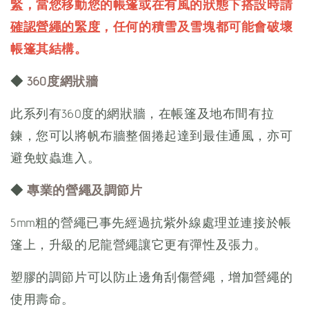
緊
，當您移動您的帳篷或在有風的狀態下搭設時請
確認營繩的緊度
，任何的積雪及雪塊都可能會破壞
帳篷其結構。
◆
360度網狀牆
此系列有360度的網狀牆，在帳篷及地布間有拉
鍊，您可以將帆布牆整個捲起達到最佳通風，亦可
避免蚊蟲進入。
◆
專業的營繩及調節片
5mm粗的營繩已事先經過抗紫外線處理並連接於帳
篷上，升級的尼龍營繩讓它更有彈性及張力。
塑膠的調節片可以防止邊角刮傷營繩，增加營繩的
使用壽命。