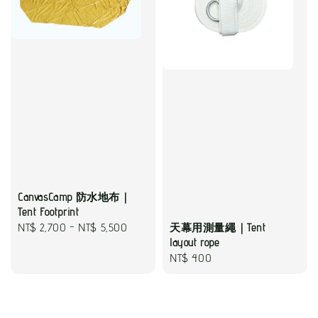
CanvasCamp 防水地布｜
Tent Footprint
Regular
NT$ 2,700
-
NT$ 5,500
天幕用測量繩｜Tent
layout rope
price
Regular
NT$ 400
price