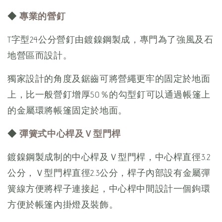
◆
專業的營釘
T字型24公分營釘由鍍鎳鋼製成，專門為了強風及石
地營區而設計。
獨家設計的角度及鋸齒可將營繩更牢的固定於地面
上，比一般營釘增厚50％的勾型釘可以通過帳篷上
的金屬環將帳篷固定於地面。
◆
彈簧式中心桿及Ｖ型門桿
鍍鎳鋼製成制的中心桿及Ｖ型門桿，中心桿直徑3.2
公分，Ｖ型門桿直徑2.3公分，桿子內部設有金屬彈
簧線方便將桿子連接起，中心桿中間設計一個鉤環
方便於帳篷內掛燈及裝飾。