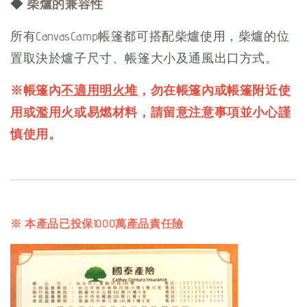
◆
柴爐的兼容性
所有CanvasCamp帳篷都可搭配柴爐使用，柴爐的位
置取決於爐子尺寸、帳篷大小及通風出口方式。
※帳篷內
不適用明火堆
，勿在帳篷內或帳篷附近使
用或濫用火或易燃材料，請留意注意事項並小心謹
慎使用。
※ 本產品已投保1000萬產品責任險