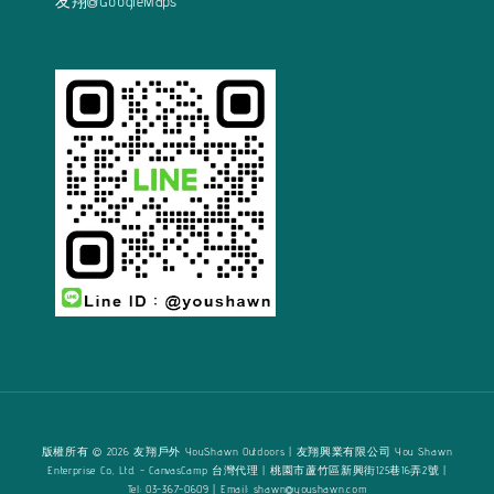
友翔@GoogleMaps
版權所有 © 2026 友翔戶外 YouShawn Outdoors | 友翔興業有限公司 You Shawn
Enterprise Co., Ltd. - CanvasCamp 台灣代理 | 桃園市蘆竹區新興街125巷16弄2號 |
Tel: 03-367-0609 | Email: shawn@youshawn.com