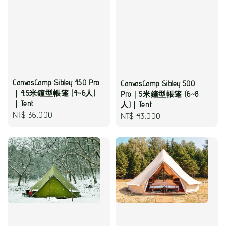
CanvasCamp Sibley 450 Pro
CanvasCamp Sibley 500
｜4.5米鐘型帳篷 (4~6人)
Pro｜5米鐘型帳篷 (6~8
｜Tent
人)｜Tent
Regular
NT$ 36,000
Regular
NT$ 43,000
price
price