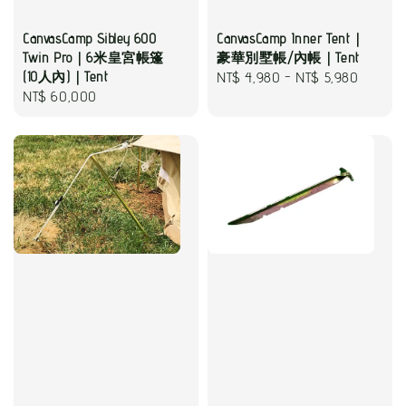
CanvasCamp Sibley 600
CanvasCamp Inner Tent｜
Twin Pro｜6米皇宮帳篷
豪華別墅帳/內帳｜Tent
(10人內)｜Tent
Regular
NT$ 4,980
-
NT$ 5,980
Regular
NT$ 60,000
price
price