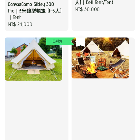
人)｜Bell Tent/Tent
CanvasCamp Sibley 300
Regular
NT$ 30,000
Pro｜3米鐘型帳篷 (1~3人)
price
｜Tent
Regular
NT$ 24,000
price
已到貨
售完