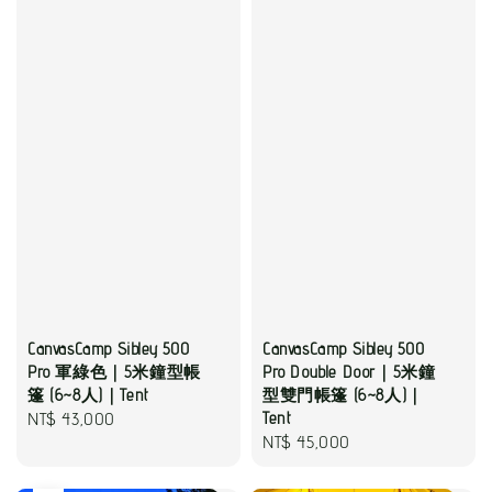
CanvasCamp Sibley 500
CanvasCamp Sibley 500
Pro 軍綠色｜5米鐘型帳
Pro Double Door｜5米鐘
篷 (6~8人)｜Tent
型雙門帳篷 (6~8人)｜
Regular
NT$ 43,000
Tent
Regular
NT$ 45,000
price
price