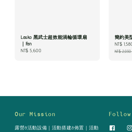
Lasko 黑武士超效能渦輪循環扇
簡約美型
｜Fan
Sale
NT$ 1,58
Regular
NT$ 5,600
price
NT$ 2,030
price
Our Mission
Follow
露營&活動設備｜活動搭建&佈置｜活動