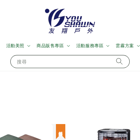
活動美照
商品販售專區
活動服務專區
雲霧方案
搜尋
超熱銷