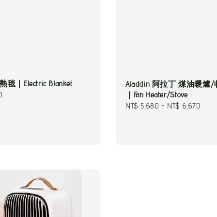
毯｜Electric Blanket
Aladdin 阿拉丁 煤油暖爐
0
｜Fan Heater/Stove
Regular
NT$ 5,680
-
NT$ 6,670
price