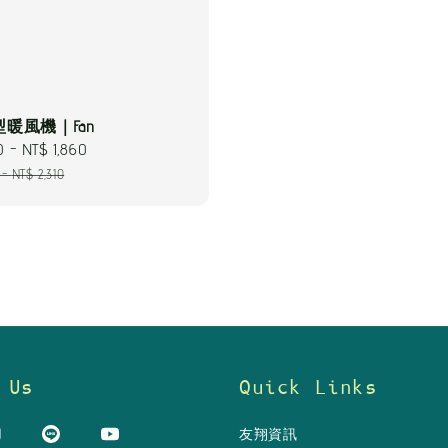
暖風機｜Fan
0
-
NT$ 1,860
Regular
price
-
NT$ 2,310
 Us
Quick Links
友翔資訊